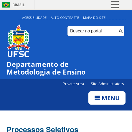
BRASIL
Simplifique!
ACESSIBILIDADE
ALTO CONTRASTE
MAPA DO SITE
Comunica BR
Participe
Acesso à informação
Legislação
Departamento de
Canais
Metodologia de Ensino
Private Area
Site Administrators
MENU
Processos Seletivos