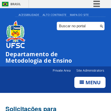
BRASIL
Simplifique!
ACESSIBILIDADE
ALTO CONTRASTE
MAPA DO SITE
Comunica BR
Participe
Acesso à informação
Legislação
Departamento de
Canais
Metodologia de Ensino
Private Area
Site Administrators
MENU
Solicitações para