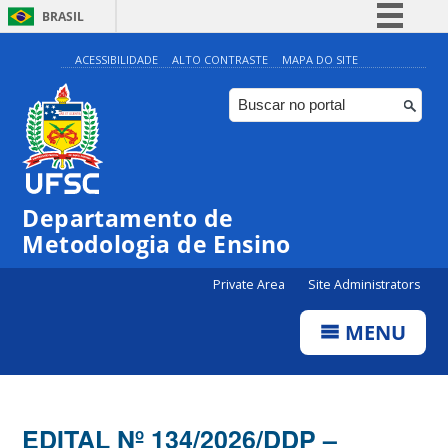
BRASIL
Simplifique!
ACESSIBILIDADE
ALTO CONTRASTE
MAPA DO SITE
Comunica BR
Participe
Acesso à informação
Legislação
Departamento de
Canais
Metodologia de Ensino
Private Area
Site Administrators
MENU
EDITAL Nº 134/2026/DDP –