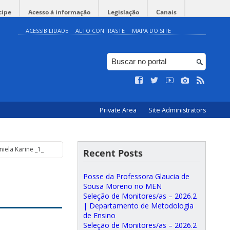
cipe
Acesso à informação
Legislação
Canais
ACESSIBILIDADE
ALTO CONTRASTE
MAPA DO SITE
Private Area
Site Administrators
iela Karine _1_
Recent Posts
Posse da Professora Glaucia de
Sousa Moreno no MEN
Seleção de Monitores/as – 2026.2
| Departamento de Metodologia
de Ensino
Seleção de Monitores/as – 2026.2