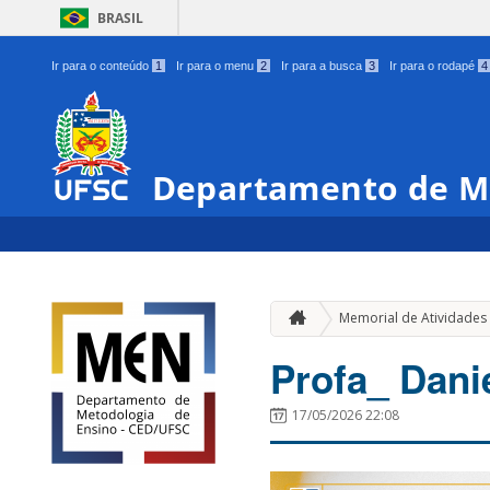
BRASIL
Ir para o conteúdo
1
Ir para o menu
2
Ir para a busca
3
Ir para o rodapé
4
Departamento de Me
Memorial de Atividades
Profa_ Dani
17/05/2026 22:08