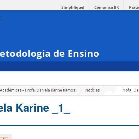
Simplifique!
Comunica BR
Parti
todologia de Ensino
»
 Acadêmicas – Profa. Daniela Karine Ramos
Notícias
Profa_ Dan
ela Karine _1_