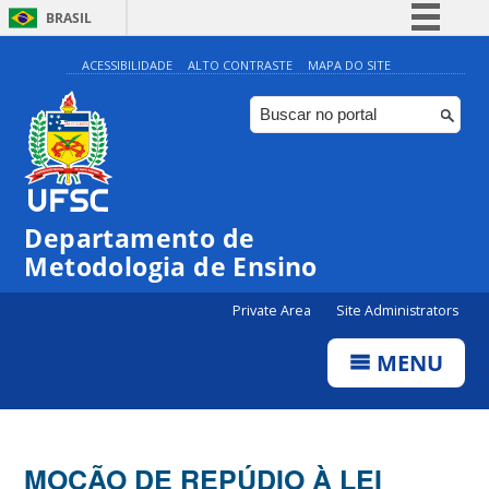
BRASIL
Simplifique!
ACESSIBILIDADE
ALTO CONTRASTE
MAPA DO SITE
Comunica BR
Participe
Acesso à informação
Legislação
Departamento de
Canais
Metodologia de Ensino
Private Area
Site Administrators
MENU
MOÇÃO DE REPÚDIO À LEI