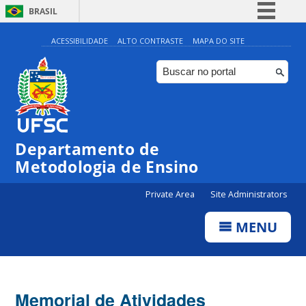
BRASIL
Simplifique!
ACESSIBILIDADE
ALTO CONTRASTE
MAPA DO SITE
Comunica BR
Participe
Acesso à informação
Legislação
Departamento de
Canais
Metodologia de Ensino
Private Area
Site Administrators
MENU
Memorial de Atividades