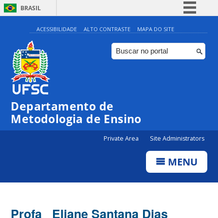
BRASIL
Simplifique!
ACESSIBILIDADE
ALTO CONTRASTE
MAPA DO SITE
Comunica BR
Participe
Acesso à informação
Legislação
Departamento de
Canais
Metodologia de Ensino
Private Area
Site Administrators
MENU
Profa_ Eliane Santana Dias