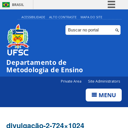
BRASIL
Simplifique!
ACESSIBILIDADE
ALTO CONTRASTE
MAPA DO SITE
Comunica BR
Participe
Acesso à informação
Legislação
Departamento de
Canais
Metodologia de Ensino
Private Area
Site Administrators
MENU
divulgação-2-724×1024