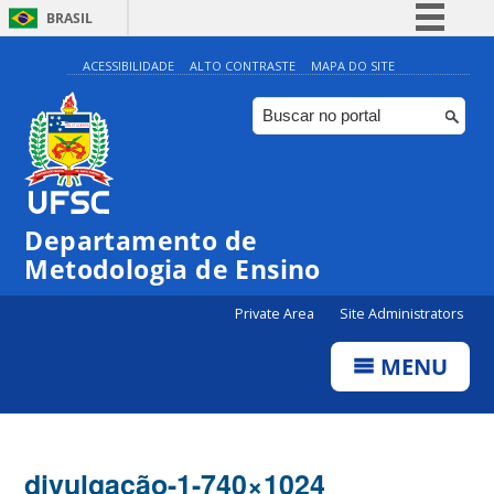
BRASIL
Simplifique!
ACESSIBILIDADE
ALTO CONTRASTE
MAPA DO SITE
Comunica BR
Participe
Acesso à informação
Legislação
Departamento de
Canais
Metodologia de Ensino
Private Area
Site Administrators
MENU
divulgação-1-740×1024